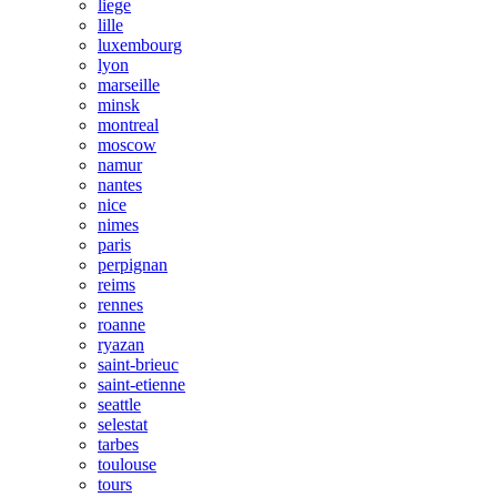
liege
lille
luxembourg
lyon
marseille
minsk
montreal
moscow
namur
nantes
nice
nimes
paris
perpignan
reims
rennes
roanne
ryazan
saint-brieuc
saint-etienne
seattle
selestat
tarbes
toulouse
tours