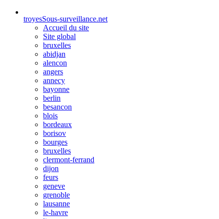
troyes
Sous-surveillance.net
Accueil du site
Site global
bruxelles
abidjan
alencon
angers
annecy
bayonne
berlin
besancon
blois
bordeaux
borisov
bourges
bruxelles
clermont-ferrand
dijon
feurs
geneve
grenoble
lausanne
le-havre