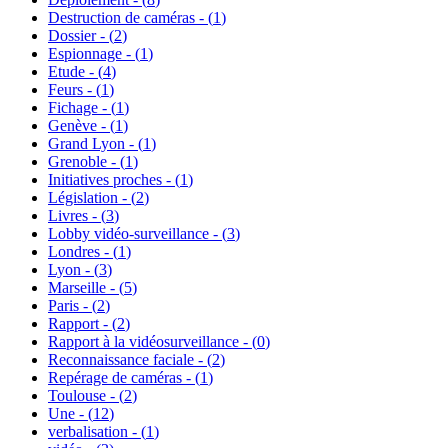
Destruction de caméras - (
1
)
Dossier - (
2
)
Espionnage - (
1
)
Etude - (
4
)
Feurs - (
1
)
Fichage - (
1
)
Genève - (
1
)
Grand Lyon - (
1
)
Grenoble - (
1
)
Initiatives proches - (
1
)
Législation - (
2
)
Livres - (
3
)
Lobby vidéo-surveillance - (
3
)
Londres - (
1
)
Lyon - (
3
)
Marseille - (
5
)
Paris - (
2
)
Rapport - (
2
)
Rapport à la vidéosurveillance - (
0
)
Reconnaissance faciale - (
2
)
Repérage de caméras - (
1
)
Toulouse - (
2
)
Une - (
12
)
verbalisation - (
1
)