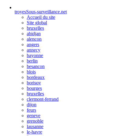
troyes
Sous-surveillance.net
Accueil du site
Site global
bruxelles
abidjan
alencon
angers
annecy
bayonne
berlin
besancon
blois
bordeaux
borisov
bourges
bruxelles
clermont-ferrand
dijon
feurs
geneve
grenoble
lausanne
le-havre