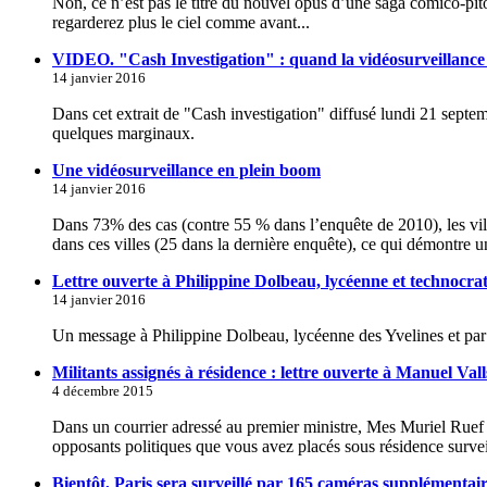
Non, ce n’est pas le titre du nouvel opus d’une saga comico-pitoy
regarderez plus le ciel comme avant...
VIDEO. "Cash Investigation" : quand la vidéosurveillance 
14 janvier 2016
Dans cet extrait de "Cash investigation" diffusé lundi 21 septe
quelques marginaux.
Une vidéosurveillance en plein boom
14 janvier 2016
Dans 73% des cas (contre 55 % dans l’enquête de 2010), les vil
dans ces villes (25 dans la dernière enquête), ce qui démontre un
Lettre ouverte à Philippine Dolbeau, lycéenne et technocrat
14 janvier 2016
Un message à Philippine Dolbeau, lycéenne des Yvelines et par 
Militants assignés à résidence : lettre ouverte à Manuel Vall
4 décembre 2015
Dans un courrier adressé au premier ministre, Mes Muriel Ruef et
opposants politiques que vous avez placés sous résidence surveil
Bientôt, Paris sera surveillé par 165 caméras supplémentai