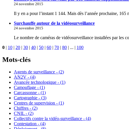
24 novembre 2015
Il y en a pour l’instant 1 144. Mais dès l’année prochaine, 165 
Surchauffe autour de la vidéosurveillance
24 novembre 2015
Le nombre de caméras de vidéosurveillance installées par les coll
0
|
10
|
20
|
30
|
40
|
50
|
60
|
70
|
80
|
...
|
100
Mots-clés
Agents de surveillance - (
2
)
AN2V - (
4
)
Avancée technologique - (
1
)
Camouflage - (
1
)
Carcassonne - (
1
)
Cartographie - (
3
)
Centres de supervision - (
1
)
Chiffres - (
2
)
CNIL - (
2
)
Collectifs contre la vidéo-surveillance - (
4
)
Contestation - (
4
)
Déploiement - (
8
)