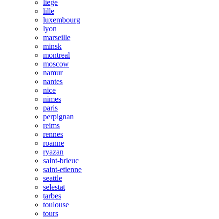
liege
lille
luxembourg
lyon
marseille
minsk
montreal
moscow
namur
nantes
nice
nimes
paris
perpignan
reims
rennes
roanne
ryazan
saint-brieuc
saint-etienne
seattle
selestat
tarbes
toulouse
tours