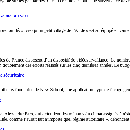
able sur les gendarmes. C’est la réalité des outils de surveillance déve
se met au vert
mbre, on découvre qu’un petit village de l’Aude s’est suréquipé en camé
les de France disposent d’un dispositif de vidéosurveillance. Le nombre
 doublement des efforts réalisés sur les cinq dernières années. Le budget
e sécuritaire
ailleurs fondatrice de New School, une application hype de flicage gén
s
 Alexandre Faro, qui défendent des militants du climat assignés à réside
lée, comme l’aurait fait n’importe quel régime autoritaire », dénoncent-
res