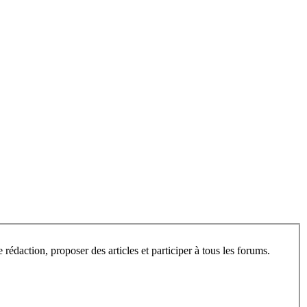
L’espace privé de ce site est ouvert aux visiteurs, après inscription. Une fois enregistré, vous pourrez consulter les articles en cours de rédaction, proposer des articles et participer à tous les forums.